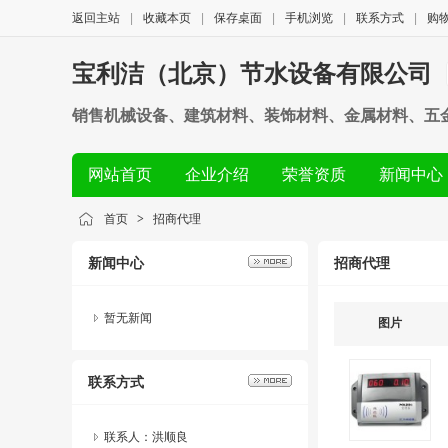
返回主站
|
收藏本页
|
保存桌面
|
手机浏览
|
联系方式
|
购
宝利洁（北京）节水设备有限公司
销售机械设备、建筑材料、装饰材料、金属材料、五
网站首页
企业介绍
荣誉资质
新闻中心
首页
>
招商代理
新闻中心
招商代理
暂无新闻
图片
联系方式
联系人：洪顺良